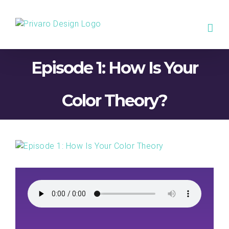
Skip
to
content
Episode 1: How Is Your
Color Theory?
View
Larger
Image