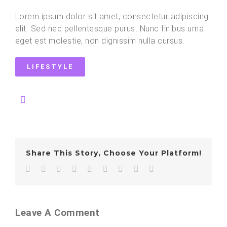
Lorem ipsum dolor sit amet, consectetur adipiscing
elit. Sed nec pellentesque purus. Nunc finibus urna
eget est molestie, non dignissim nulla cursus.
LIFESTYLE
Share This Story, Choose Your Platform!
Facebook
Twitter
LinkedIn
Reddit
WhatsApp
Tumblr
Pinterest
Vk
Email
Leave A Comment